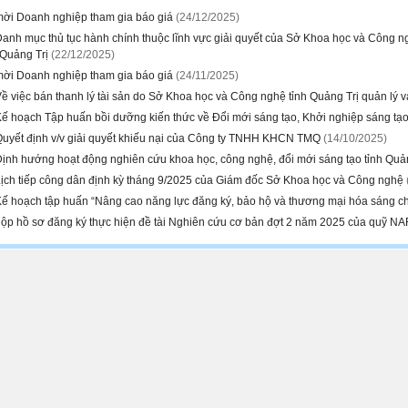
ời Doanh nghiệp tham gia báo giá
(24/12/2025)
nh mục thủ tục hành chính thuộc lĩnh vực giải quyết của Sở Khoa học và Công ng
 Quảng Trị
(22/12/2025)
ời Doanh nghiệp tham gia báo giá
(24/11/2025)
ề việc bán thanh lý tài sản do Sở Khoa học và Công nghệ tỉnh Quảng Trị quản lý 
ế hoạch Tập huấn bồi dưỡng kiến thức về Đổi mới sáng tạo, Khởi nghiệp sáng tạ
uyết định v/v giải quyết khiếu nại của Công ty TNHH KHCN TMQ
(14/10/2025)
ịnh hướng hoạt động nghiên cứu khoa học, công nghệ, đổi mới sáng tạo tỉnh Qu
ịch tiếp công dân định kỳ tháng 9/2025 của Giám đốc Sở Khoa học và Công nghệ
ế hoạch tập huấn “Nâng cao năng lực đăng ký, bảo hộ và thương mại hóa sáng ch
ộp hồ sơ đăng ký thực hiện đề tài Nghiên cứu cơ bản đợt 2 năm 2025 của quỹ 