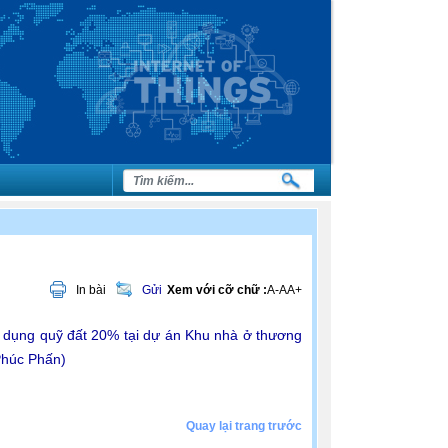
In bài
Gửi
Xem với cỡ chữ :
A-
A
A+
ử dụng quỹ đất 20% tại dự án Khu nhà ở thương
Phúc Phấn)
Quay lại trang trước