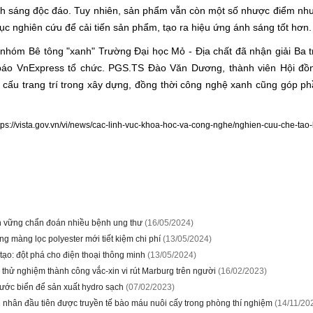
h sáng độc đáo. Tuy nhiên, sản phẩm vẫn còn một số nhược điểm như 
ục nghiên cứu để cải tiến sản phẩm, tạo ra hiệu ứng ánh sáng tốt hơn.
nhóm Bê tông "xanh" Trường Đại học Mỏ - Địa chất đã nhận giải Ba trị
báo VnExpress tổ chức. PGS.TS Đào Văn Dương, thành viên Hội đồn
t cấu trang trí trong xây dựng, đồng thời công nghệ xanh cũng góp p
ttps://vista.gov.vn/vi/news/cac-linh-vuc-khoa-hoc-va-cong-nghe/nghien-cuu-che-ta
 vững chẩn đoán nhiều bệnh ung thư
(16/05/2024)
 màng lọc polyester mới tiết kiệm chi phí
(13/05/2024)
 tạo: đột phá cho điện thoại thông minh
(13/05/2024)
 thử nghiệm thành công vắc-xin vi rút Marburg trên người
(16/02/2023)
ước biển để sản xuất hydro sạch
(07/02/2023)
nhân đầu tiên được truyền tế bào máu nuôi cấy trong phòng thí nghiệm
(14/11/20