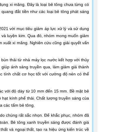
dụng xi măng. Đây là loại bê tông chưa từng có
áp quang đắt tiền như các loại bê tông phát sáng
021 với mục tiêu giảm áp lực xử lý và sử dụng
 điện và luyện kim. Qua đó, nhóm mong muốn giảm
ản xuất xi măng. Nghiên cứu cũng giải quyết vấn
à bùn thải từ nhà máy lọc nước kết hợp với thủy
hải giúp ánh sáng truyền qua, làm giảm giá thành
c tính chất cơ học tốt với cường độ nén có thể
iác với độ dày từ 10 mm đến 15 mm. Bề mặt bê
 hạt kính phế thải. Chất lượng truyền sáng của
a các tấm bê tông.
 do chúng rất sắc nhọn. Để khắc phục, nhóm đã
 toàn. Bê tông xanh truyền sáng được đánh giá
thất và ngoại thất, tạo ra hiệu ứng kiến trúc về