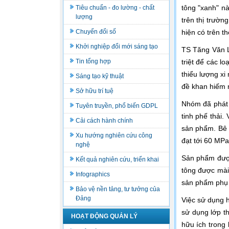
tông "xanh" n
Tiêu chuẩn - đo lường - chất
lượng
trên thị trườn
Chuyển đổi số
hiện có trên th
Khởi nghiệp đổi mới sáng tạo
TS Tăng Văn L
Tin tổng hợp
triệt để các l
thiểu lượng xi
Sáng tạo kỹ thuật
đề khan hiếm n
Sở hữu trí tuệ
Nhóm đã phát t
Tuyên truyền, phổ biến GDPL
tinh phế thải.
Cải cách hành chính
sản phẩm. Bê t
Xu hướng nghiên cứu công
đạt tới 60 MP
nghệ
Sản phẩm được
Kết quả nghiên cứu, triển khai
tông được mài 
Infographics
sản phẩm phụ t
Bảo vệ nền tảng, tư tưởng của
Đảng
Việc sử dụng 
sử dụng lớp t
HOẠT ĐỘNG QUẢN LÝ
hữu ích trong 