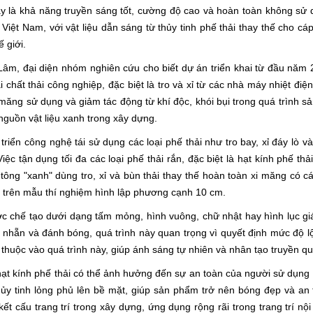
ày là khả năng truyền sáng tốt, cường độ cao và hoàn toàn không sử 
g Việt Nam, với vật liệu dẫn sáng từ thủy tinh phế thải thay thế cho c
ế giới.
âm, đại diện nhóm nghiên cứu cho biết dự án triển khai từ đầu năm 2
oại chất thải công nghiệp, đặc biệt là tro và xỉ từ các nhà máy nhiệt
 măng sử dụng và giảm tác động từ khí độc, khói bụi trong quá trình s
guồn vật liệu xanh trong xây dựng.
riển công nghệ tái sử dụng các loại phế thải như tro bay, xỉ đáy lò v
 Việc tận dụng tối đa các loại phế thải rắn, đặc biệt là hạt kính phế t
ông "xanh" dùng tro, xỉ và bùn thải thay thế hoàn toàn xi măng có cá
a trên mẫu thí nghiệm hình lập phương cạnh 10 cm.
 chế tạo dưới dạng tấm mỏng, hình vuông, chữ nhật hay hình lục g
nhẵn và đánh bóng, quá trình này quan trọng vì quyết định mức độ lộ
huộc vào quá trình này, giúp ánh sáng tự nhiên và nhân tạo truyền qu
hạt kính phế thải có thể ảnh hưởng đến sự an toàn của người sử dụng
hủy tinh lỏng phủ lên bề mặt, giúp sản phẩm trở nên bóng đẹp và an
kết cấu trang trí trong xây dựng, ứng dụng rộng rãi trong trang trí nội 