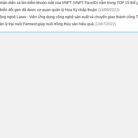
hận diện và tìm kiếm khuôn mặt của VNPT (VNPT FaceID) nằm trong TOP 15 thế 
 biến đổi gen đã được cơ quan quản lý Hoa Kỳ chấp thuận
(14/09/2022)
ông nghệ Laser - Viện Ứng dụng công nghệ sản xuất và chuyển giao thành công T
n lý trại nuôi Farmext giúp nuôi trồng thủy sản hiệu quả
(13/07/2022)