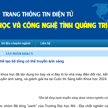
Số liệu chuyên ngành
Liên hệ
SẢN PHẨM KH&CN
hế tạo bê tông có thể truyền ánh sáng
hoa học đã tận dụng tro bay và xỉ đáy lò từ nhà máy điện đốt rác, kết h
uyền ánh sáng, và giành giải ba tại Cuộc thi Sáng kiến Khoa học 2024.
Tấm bê tông xanh truyền sáng được nhóm nghiên cứ
 nhóm Bê tông "xanh" của Trường Đại học Mỏ - Địa chất nghiên cứu