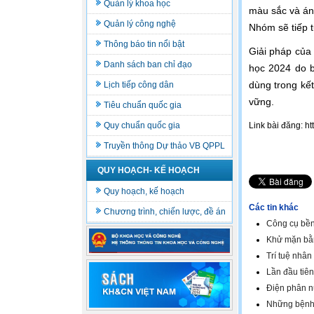
Quản lý khoa học
màu sắc và án
Quản lý công nghệ
Nhóm sẽ tiếp t
Thông báo tin nổi bật
Giải pháp của 
Danh sách ban chỉ đạo
học 2024 do 
dùng trong kế
Lịch tiếp công dân
vững.
Tiêu chuẩn quốc gia
Quy chuẩn quốc gia
Link bài đăng: h
Truyền thông Dự thảo VB QPPL
QUY HOẠCH- KẾ HOẠCH
Quy hoạch, kế hoạch
Các tin khác
Chương trình, chiến lược, đề án
Công cụ bền
Khử mặn bằng
Trí tuệ nhân
Lần đầu tiên
Điện phân n
Những bệnh 