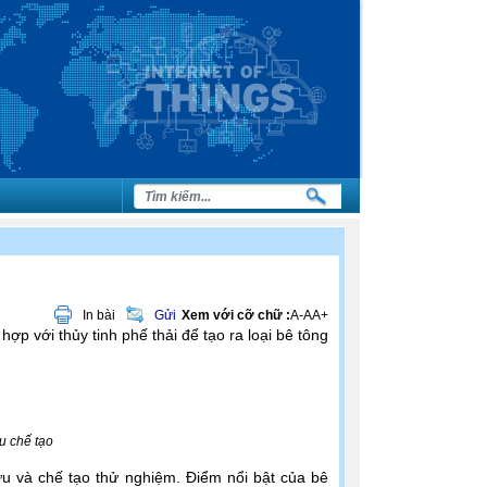
In bài
Gửi
Xem với cỡ chữ :
A-
A
A+
ợp với thủy tinh phế thải để tạo ra loại bê tông
u chế tạo
 và chế tạo thử nghiệm. Điểm nổi bật của bê