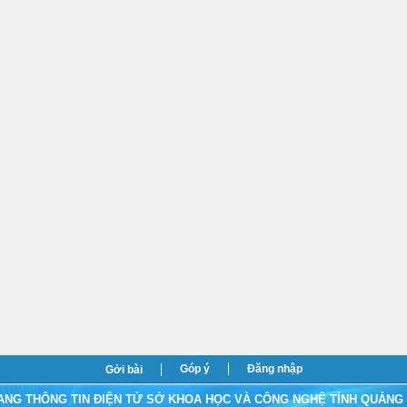
Góp ý
Đăng nhập
Gởi bài
ANG THÔNG TIN ĐIỆN TỬ SỞ KHOA HỌC VÀ CÔNG NGHỆ TỈNH QUẢNG 