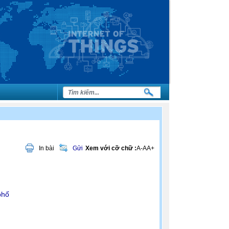
In bài
Gửi
Xem với cỡ chữ :
A-
A
A+
phố